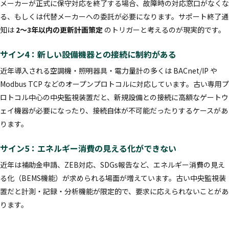
メーカーが正式に保守対応を終了する場合、故障時の対応窓口がなくな
る、もしくは代替メーカーへの委託が必要になります。サポート終了通
知は
2〜3年以内の更新計画策定
のトリガーと考えるのが現実的です。
サイン4：新しい設備機器との接続に制約がある
近年導入される空調機・照明器具・電力量計の多くは BACnet/IP や
Modbus TCP などのオープンプロトコルに対応しています。古い専用プ
ロトコル中心の中央監視装置だと、新規設備との接続に高額なゲートウ
ェイ機器が必要になったり、接続自体が不可能だったりするケースがあ
ります。
サイン5：エネルギー消費の見える化ができない
近年は補助金申請、ZEB対応、SDGs報告など、エネルギー消費の見え
る化（BEMS機能）が求められる場面が増えています。古い中央監視装
置だと計測・記録・分析機能が限定的で、要求に応えられないことがあ
ります。