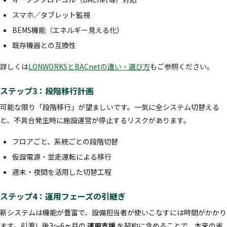
スマホ／タブレット監視
BEMS機能（エネルギー見える化）
既存機器との互換性
詳しくは
LONWORKSとBACnetの違い・選び方
もご参照ください。
ステップ3：段階移行計画
可能な限り「段階移行」が望ましいです。一気に全システム切替える
と、不具合発生時に施設運営が停止するリスクがあります。
フロアごと、系統ごとの段階切替
仮設電源・並走運転による移行
週末・夜間を活用した切替工程
ステップ4：運用フェーズの引継ぎ
新システムは機能が豊富で、設備担当者が使いこなすには時間がかかり
ます。引渡し後3〜6ヶ月の
運用支援
を契約に含めることで、本来の省