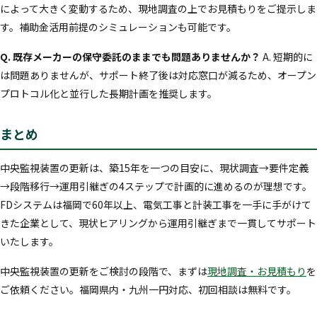
によって大きく変動するため、現地調査の上でお見積もりをご提示しま
す。補助金活用前提のシミュレーションも可能です。
Q. 既存メーカーの保守委託のままでも問題ありませんか？
A. 短期的に
は問題ありませんが、サポート終了後は対応窓口が減るため、オープン
プロトコル化と並行した長期計画を推奨します。
まとめ
中央監視装置の更新は、築15年を一つの目安に、現状調査→要件定義
→段階移行→運用引継ぎの4ステップで計画的に進めるのが理想です。
FDシステムは福岡で60年以上、電気工事と計装工事を一手に手がけて
きた企業として、現状ヒアリングから運用引継ぎまで一貫してサポート
いたします。
中央監視装置の更新をご検討の段階で、まずは
現地調査・お見積もり
を
ご依頼ください。福岡県内・九州一円対応、初回相談は無料です。