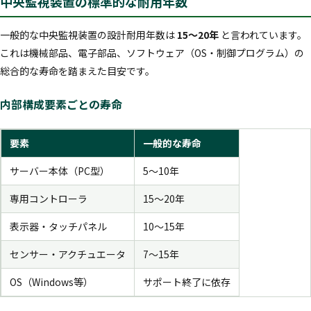
中央監視装置の標準的な耐用年数
一般的な中央監視装置の設計耐用年数は
15〜20年
と言われています。
これは機械部品、電子部品、ソフトウェア（OS・制御プログラム）の
総合的な寿命を踏まえた目安です。
内部構成要素ごとの寿命
要素
一般的な寿命
サーバー本体（PC型）
5〜10年
専用コントローラ
15〜20年
表示器・タッチパネル
10〜15年
センサー・アクチュエータ
7〜15年
OS（Windows等）
サポート終了に依存