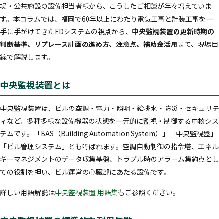
場・公共施設の設備担当者様から、こうしたご相談が年々増えていま
す。本コラムでは、福岡で60年以上にわたり電気工事と計装工事を一
手に手がけてきたFDシステムの視点から、
中央監視装置の更新時期の
判断基準、リプレース計画の進め方、注意点、補助金活用
まで、現場目
線で解説します。
中央監視装置とは
中央監視装置は、ビルの空調・電力・照明・給排水・防災・セキュリテ
ィなど、多種多様な設備機器の状態を一元的に監視・制御する中核シス
テムです。「BAS（Building Automation System）」「中央監視盤」
「ビル管理システム」とも呼ばれます。空調自動制御の指令塔、エネル
ギーマネジメントのデータ収集基盤、トラブル時のアラーム集約点とし
ての役割を担い、ビル運営の心臓部にあたる設備です。
詳しい用語解説は
中央監視装置 用語集
もご参照ください。