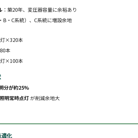
ル
：築20年、変圧器容量に余裕あり
・B・C系統）、C系統に増設余地
灯×320本
80本
灯×100本
状
明分が約25%
照明常時点灯
が削減余地大
最適化