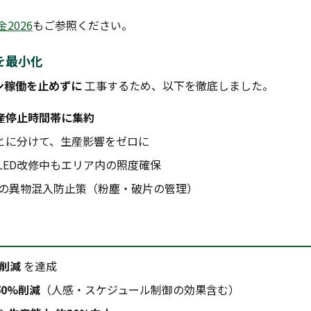
2026
もご参照ください。
を最小化
ン稼働を止めずに
工事するため、以下を徹底しました。
産停止時間帯に集約
とに分けて、生産影響をゼロに
LED改修中もエリア内の照度確保
の異物混入防止策（粉塵・破片の管理）
%削減
を達成
0%削減
（人感・スケジュール制御の効果含む）