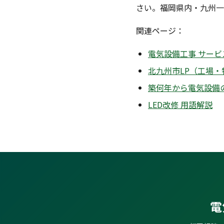
さい。福岡県内・九州一
関連ページ：
電気設備工事 サービ
北九州市LP（工場・
築何年から電気設備
LED改修 用語解説
電