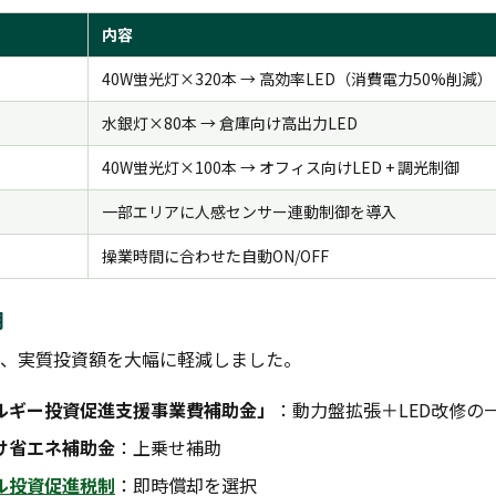
内容
40W蛍光灯×320本 → 高効率LED（消費電力50%削減）
水銀灯×80本 → 倉庫向け高出力LED
40W蛍光灯×100本 → オフィス向けLED + 調光制御
一部エリアに人感センサー連動制御を導入
操業時間に合わせた自動ON/OFF
用
、実質投資額を大幅に軽減しました。
ルギー投資促進支援事業費補助金」
：動力盤拡張＋LED改修の
け省エネ補助金
：上乗せ補助
ル投資促進税制
：即時償却を選択