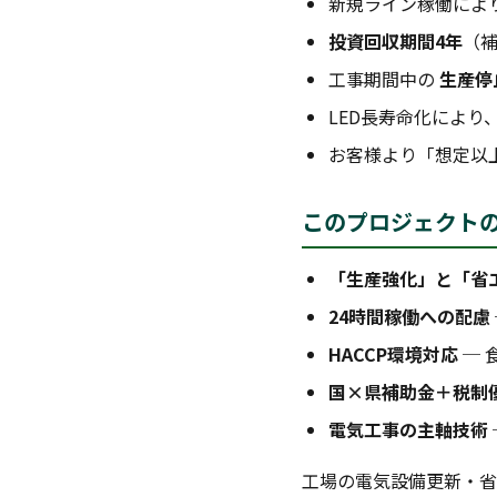
新規ライン稼働によ
投資回収期間4年
（
工事期間中の
生産停
LED長寿命化により
お客様より「想定以
このプロジェクト
「生産強化」と「省
24時間稼働への配慮
HACCP環境対応
─ 
国×県補助金＋税制
電気工事の主軸技術
工場の電気設備更新・省