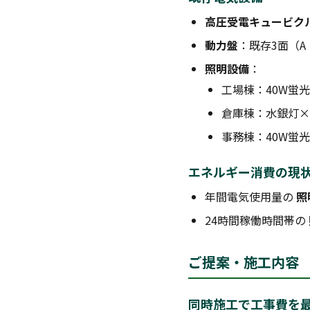
高圧受電キュービク
動力盤
：既存3面（A
照明設備
：
工場棟：40W蛍光
倉庫棟：水銀灯×
事務棟：40W蛍光
エネルギー消費の現
年間電気使用量の
照
24時間稼働時間帯の
ご提案・施工内容
同時施工で工事費を