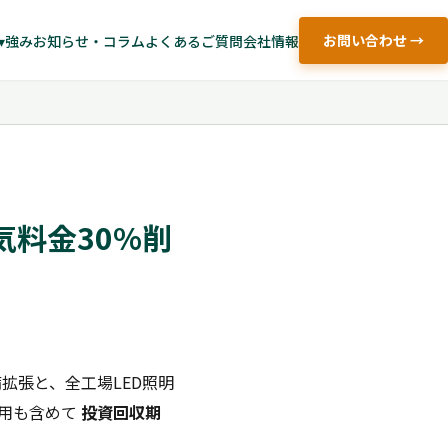
お問い合わせ →
▾
強み
お知らせ・コラム
よくあるご質問
会社情報
気料金30%削
拡張と、全工場LED照明
活用も含めて
投資回収期