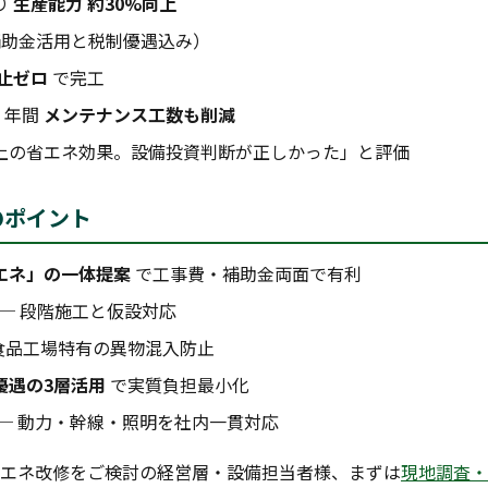
り
生産能力 約30%向上
補助金活用と税制優遇込み）
止ゼロ
で完工
、年間
メンテナンス工数も削減
上の省エネ効果。設備投資判断が正しかった」と評価
のポイント
エネ」の一体提案
で工事費・補助金両面で有利
─ 段階施工と仮設対応
食品工場特有の異物混入防止
優遇の3層活用
で実質負担最小化
─ 動力・幹線・照明を社内一貫対応
エネ改修をご検討の経営層・設備担当者様、まずは
現地調査・