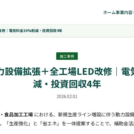
ホーム
事業内容 
改修｜電気料金30%削減・投資回収4年
施工事例
力設備拡張＋全工場LED改修｜電
減・投資回収4年
2026.02.01
0㎡・食品加工工場
における、新規生産ライン増設に伴う動力設備
す。「生産強化」と「省エネ」を一体提案することで、補助金