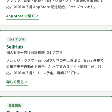
アプリで。電気・配管・内装・空調・大工・塗装の 6 業種に対
応。2026 年 7 月 App Store 配信開始、Free プランあり。
App Store で開く ↗
iOS アプリ
SellHub
個人セラー向け会計補助 iOS アプリ
メルカリ・ラクマ・Yahoo!フリマの売上管理と、freee 連携で
の確定申告自動化を統合。AI 出品文の 3 サイト同時生成に対
応。2026 年 7 月リリース予定、月額 250 円〜。
詳しく見る ↗
受託開発